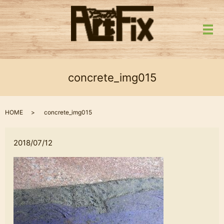
メ
concrete_img015
HOME
concrete_img015
2018/07/12