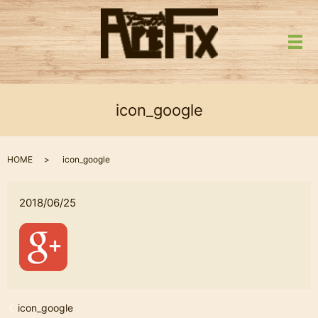
メ
icon_google
HOME
icon_google
2018/06/25
icon_google