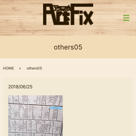
メ
others05
HOME
others05
2018/06/25