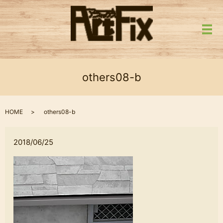
メ
others08-b
HOME
others08-b
2018/06/25