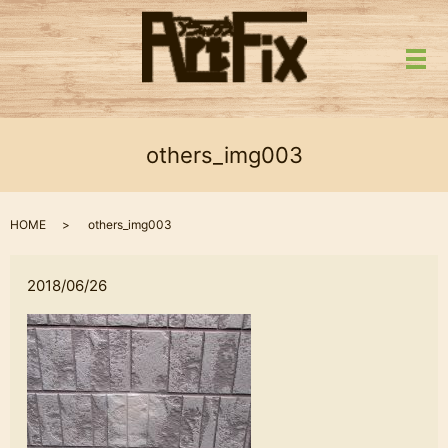
メ
others_img003
HOME
others_img003
2018/06/26