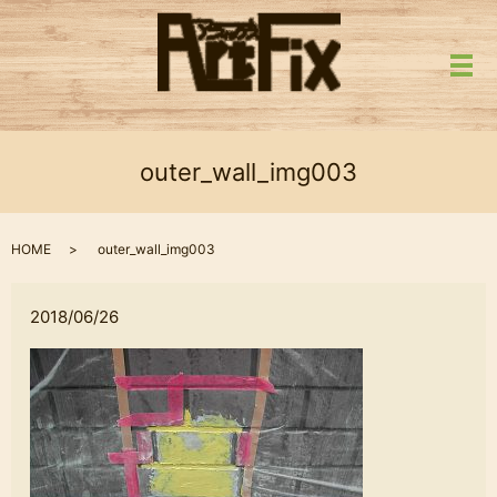
メ
outer_wall_img003
HOME
outer_wall_img003
2018/06/26