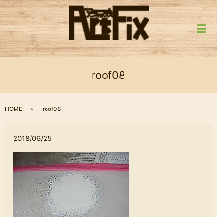
メ
roof08
HOME
roof08
2018/06/25