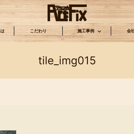
とは
こだわり
施工事例
会
tile_img015